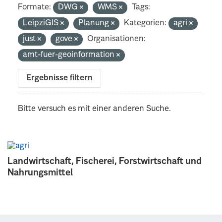
Formate:
DWG
WMS
Tags:
LeipziGIS
Planung
Kategorien:
agri
just
gove
Organisationen:
amt-fuer-geoinformation
Ergebnisse filtern
Bitte versuch es mit einer anderen Suche.
Landwirtschaft, Fischerei, Forstwirtschaft und
Nahrungsmittel