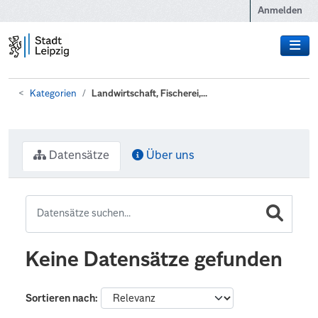
Zum Hauptinhalt wechseln
Anmelden
Kategorien
Landwirtschaft, Fischerei,...
Datensätze
Über uns
Keine Datensätze gefunden
Sortieren nach