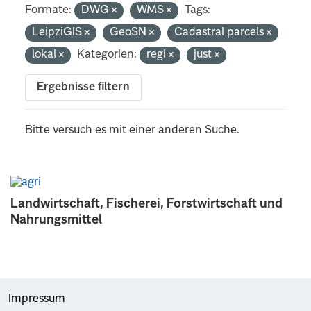
Formate:
DWG
WMS
Tags:
LeipziGIS
GeoSN
Cadastral parcels
lokal
Kategorien:
regi
just
Ergebnisse filtern
Bitte versuch es mit einer anderen Suche.
Landwirtschaft, Fischerei, Forstwirtschaft und
Nahrungsmittel
Impressum