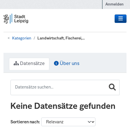
Zum Hauptinhalt wechseln
Anmelden
Kategorien
Landwirtschaft, Fischerei,...
Datensätze
Über uns
Keine Datensätze gefunden
Sortieren nach