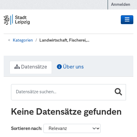
Zum Hauptinhalt wechseln
Anmelden
Kategorien
Landwirtschaft, Fischerei,...
Datensätze
Über uns
Keine Datensätze gefunden
Sortieren nach