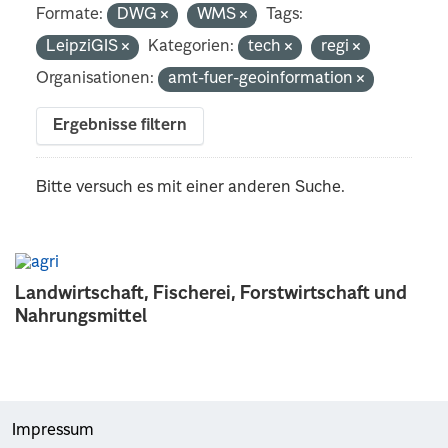
Formate:
DWG
WMS
Tags:
LeipziGIS
Kategorien:
tech
regi
Organisationen:
amt-fuer-geoinformation
Ergebnisse filtern
Bitte versuch es mit einer anderen Suche.
Landwirtschaft, Fischerei, Forstwirtschaft und
Nahrungsmittel
Impressum