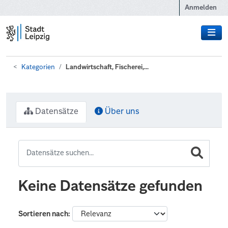
Zum Hauptinhalt wechseln
Anmelden
Kategorien
Landwirtschaft, Fischerei,...
Datensätze
Über uns
Keine Datensätze gefunden
Sortieren nach