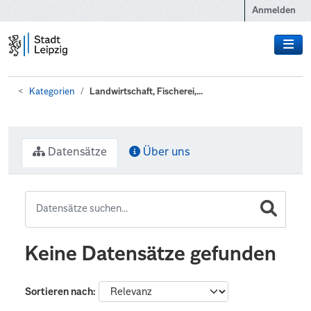
Zum Hauptinhalt wechseln
Anmelden
Kategorien
Landwirtschaft, Fischerei,...
Datensätze
Über uns
Keine Datensätze gefunden
Sortieren nach