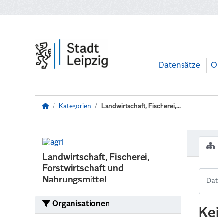
Zum Hauptinhalt wechseln
Datensätze
O
Kategorien
Landwirtschaft, Fischerei,...
Landwirtschaft, Fischerei,
Forstwirtschaft und
Nahrungsmittel
Organisationen
Ke