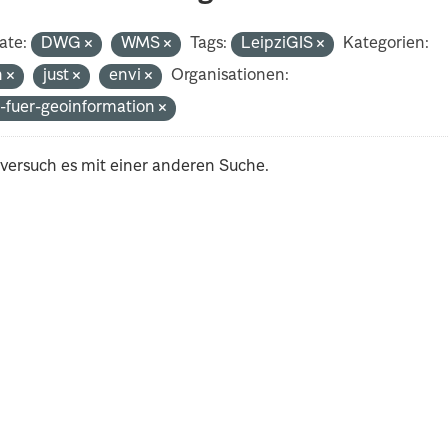
ate:
DWG
WMS
Tags:
LeipziGIS
Kategorien:
h
just
envi
Organisationen:
-fuer-geoinformation
 versuch es mit einer anderen Suche.