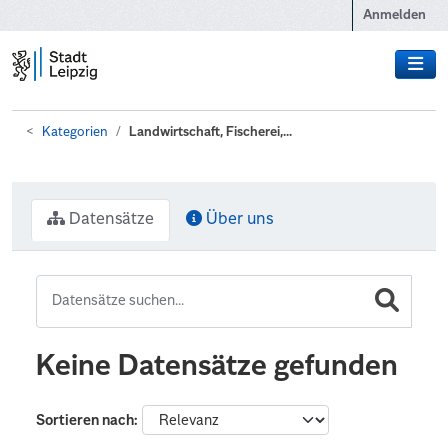
Zum Hauptinhalt wechseln
Anmelden
Kategorien
Landwirtschaft, Fischerei,...
Datensätze
Über uns
Keine Datensätze gefunden
Sortieren nach