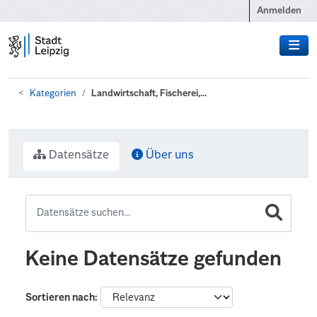
Zum Hauptinhalt wechseln
Anmelden
Kategorien
Landwirtschaft, Fischerei,...
Datensätze
Über uns
Keine Datensätze gefunden
Sortieren nach