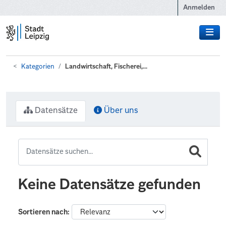
Zum Hauptinhalt wechseln
Anmelden
Kategorien
Landwirtschaft, Fischerei,...
Datensätze
Über uns
Keine Datensätze gefunden
Sortieren nach