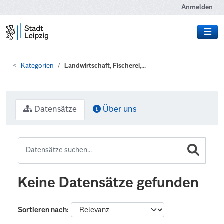
Zum Hauptinhalt wechseln
Anmelden
Kategorien
Landwirtschaft, Fischerei,...
Datensätze
Über uns
Keine Datensätze gefunden
Sortieren nach