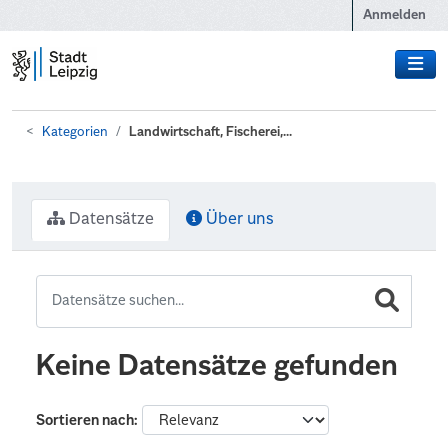
Zum Hauptinhalt wechseln
Anmelden
Kategorien
Landwirtschaft, Fischerei,...
Datensätze
Über uns
Keine Datensätze gefunden
Sortieren nach