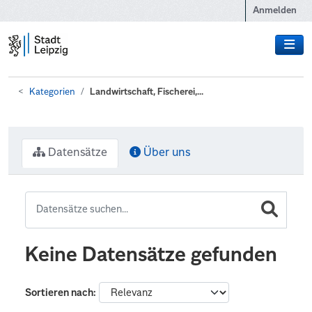
Zum Hauptinhalt wechseln
Anmelden
Kategorien
Landwirtschaft, Fischerei,...
Datensätze
Über uns
Keine Datensätze gefunden
Sortieren nach