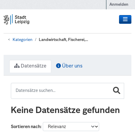
Zum Hauptinhalt wechseln
Anmelden
Kategorien
Landwirtschaft, Fischerei,...
Datensätze
Über uns
Keine Datensätze gefunden
Sortieren nach