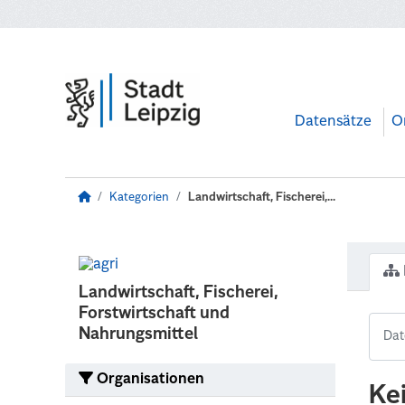
Zum Hauptinhalt wechseln
Datensätze
O
Kategorien
Landwirtschaft, Fischerei,...
Landwirtschaft, Fischerei,
Forstwirtschaft und
Nahrungsmittel
Organisationen
Ke