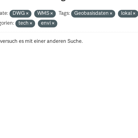
ate:
DWG
WMS
Tags:
Geobasisdaten
lokal
orien:
tech
envi
 versuch es mit einer anderen Suche.