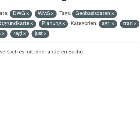
ate:
DWG
WMS
Tags:
Geobasisdaten
dtgrundkarte
Planung
Kategorien:
agri
tran
h
regi
just
 versuch es mit einer anderen Suche.