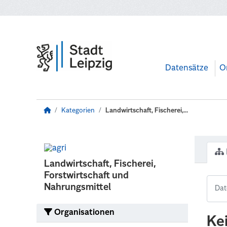
Zum Hauptinhalt wechseln
Datensätze
O
Kategorien
Landwirtschaft, Fischerei,...
Landwirtschaft, Fischerei,
Forstwirtschaft und
Nahrungsmittel
Organisationen
Ke