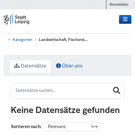
Zum Hauptinhalt wechseln
Anmelden
Kategorien
Landwirtschaft, Fischerei,...
Datensätze
Über uns
Keine Datensätze gefunden
Sortieren nach