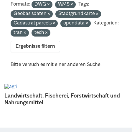
Formate:
DWG
WMS
Tags:
Geobasisdaten
Stadtgrundkarte
Cadastral parcels
opendata
Kategorien:
tran
tech
Ergebnisse filtern
Bitte versuch es mit einer anderen Suche.
Landwirtschaft, Fischerei, Forstwirtschaft und
Nahrungsmittel