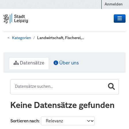
Zum Hauptinhalt wechseln
Anmelden
Kategorien
Landwirtschaft, Fischerei,...
Datensätze
Über uns
Keine Datensätze gefunden
Sortieren nach