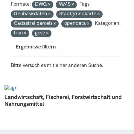
Formate:
DWG
WMS
Tags:
Geobasisdaten
Stadtgrundkarte
Cadastral parcels
opendata
Kategorien:
tran
gove
Ergebnisse filtern
Bitte versuch es mit einer anderen Suche.
Landwirtschaft, Fischerei, Forstwirtschaft und
Nahrungsmittel