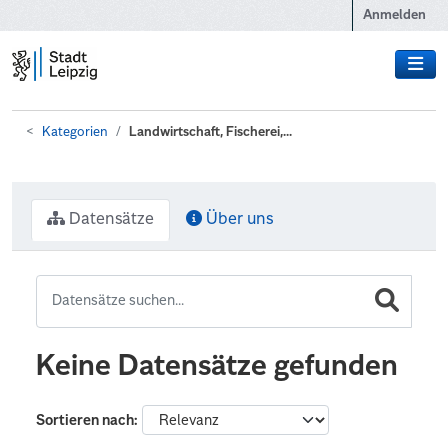
Zum Hauptinhalt wechseln
Anmelden
Kategorien
Landwirtschaft, Fischerei,...
Datensätze
Über uns
Keine Datensätze gefunden
Sortieren nach