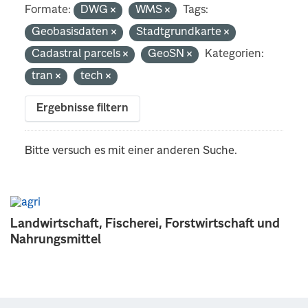
Formate:
DWG
WMS
Tags:
Geobasisdaten
Stadtgrundkarte
Cadastral parcels
GeoSN
Kategorien:
tran
tech
Ergebnisse filtern
Bitte versuch es mit einer anderen Suche.
Landwirtschaft, Fischerei, Forstwirtschaft und
Nahrungsmittel