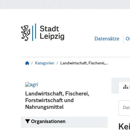
Zum Hauptinhalt wechseln
Datensätze
O
Kategorien
Landwirtschaft, Fischerei,...
Landwirtschaft, Fischerei,
Forstwirtschaft und
Nahrungsmittel
Organisationen
Ke