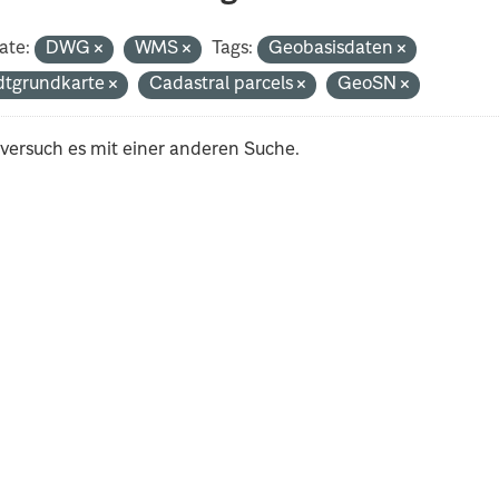
ate:
DWG
WMS
Tags:
Geobasisdaten
dtgrundkarte
Cadastral parcels
GeoSN
 versuch es mit einer anderen Suche.