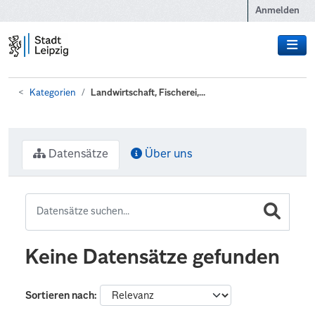
Zum Hauptinhalt wechseln
Anmelden
Kategorien
Landwirtschaft, Fischerei,...
Datensätze
Über uns
Keine Datensätze gefunden
Sortieren nach