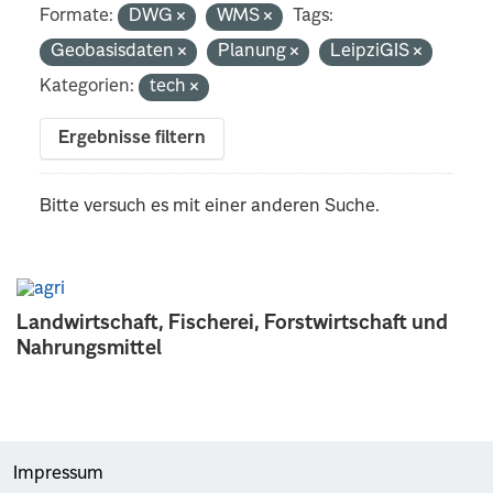
Formate:
DWG
WMS
Tags:
Geobasisdaten
Planung
LeipziGIS
Kategorien:
tech
Ergebnisse filtern
Bitte versuch es mit einer anderen Suche.
Landwirtschaft, Fischerei, Forstwirtschaft und
Nahrungsmittel
Impressum