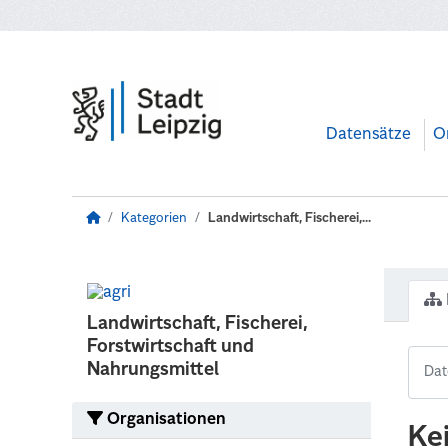
Zum Hauptinhalt wechseln
Datensätze
O
Kategorien
Landwirtschaft, Fischerei,...
Landwirtschaft, Fischerei,
Forstwirtschaft und
Nahrungsmittel
Organisationen
Ke