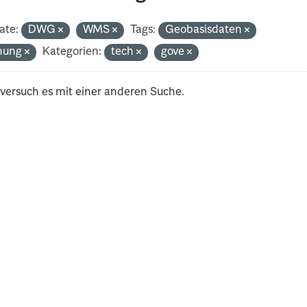
ate:
DWG
WMS
Tags:
Geobasisdaten
nung
Kategorien:
tech
gove
 versuch es mit einer anderen Suche.