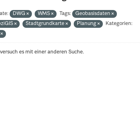
ate:
DWG
WMS
Tags:
Geobasisdaten
pziGIS
Stadtgrundkarte
Planung
Kategorien:
i
 versuch es mit einer anderen Suche.