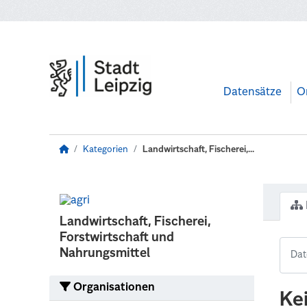
Zum Hauptinhalt wechseln
Datensätze
O
Kategorien
Landwirtschaft, Fischerei,...
Landwirtschaft, Fischerei,
Forstwirtschaft und
Nahrungsmittel
Organisationen
Ke