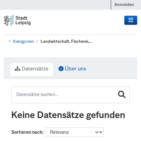
Zum Hauptinhalt wechseln
Anmelden
Kategorien
Landwirtschaft, Fischerei,...
Datensätze
Über uns
Keine Datensätze gefunden
Sortieren nach