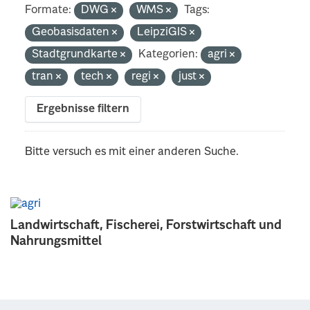
Formate:
DWG
WMS
Tags:
Geobasisdaten
LeipziGIS
Stadtgrundkarte
Kategorien:
agri
tran
tech
regi
just
Ergebnisse filtern
Bitte versuch es mit einer anderen Suche.
Landwirtschaft, Fischerei, Forstwirtschaft und
Nahrungsmittel