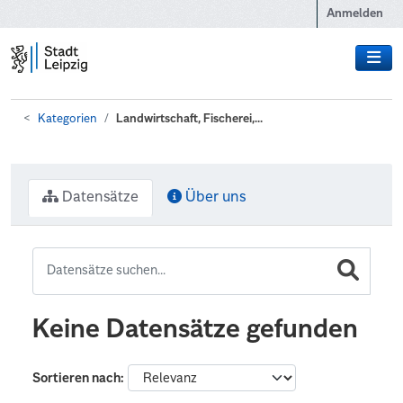
Zum Hauptinhalt wechseln
Anmelden
Kategorien
Landwirtschaft, Fischerei,...
Datensätze
Über uns
Keine Datensätze gefunden
Sortieren nach