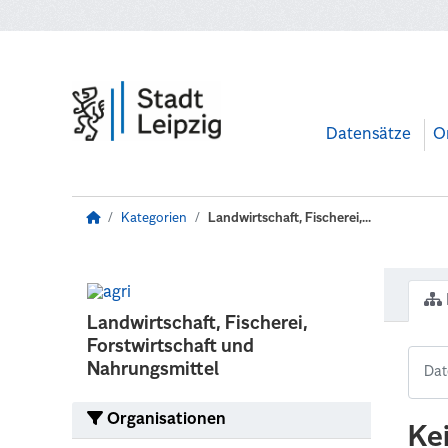
Zum Hauptinhalt wechseln
Datensätze
O
Kategorien
Landwirtschaft, Fischerei,...
Landwirtschaft, Fischerei,
Forstwirtschaft und
Nahrungsmittel
Organisationen
Ke