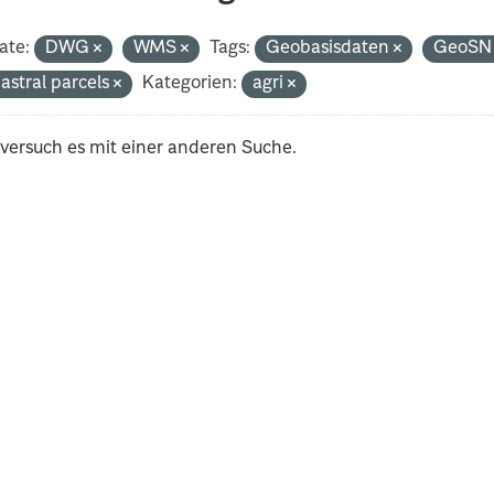
ate:
DWG
WMS
Tags:
Geobasisdaten
GeoS
astral parcels
Kategorien:
agri
 versuch es mit einer anderen Suche.