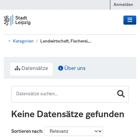
Zum Hauptinhalt wechseln
Anmelden
Kategorien
Landwirtschaft, Fischerei,...
Datensätze
Über uns
Keine Datensätze gefunden
Sortieren nach