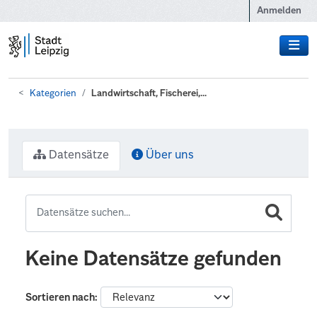
Zum Hauptinhalt wechseln
Anmelden
Kategorien
Landwirtschaft, Fischerei,...
Datensätze
Über uns
Keine Datensätze gefunden
Sortieren nach