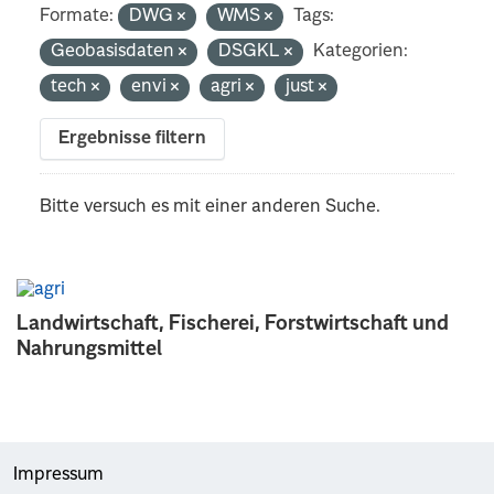
Formate:
DWG
WMS
Tags:
Geobasisdaten
DSGKL
Kategorien:
tech
envi
agri
just
Ergebnisse filtern
Bitte versuch es mit einer anderen Suche.
Landwirtschaft, Fischerei, Forstwirtschaft und
Nahrungsmittel
Impressum