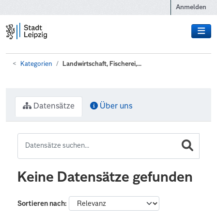
Zum Hauptinhalt wechseln
Anmelden
Kategorien
Landwirtschaft, Fischerei,...
Datensätze
Über uns
Keine Datensätze gefunden
Sortieren nach