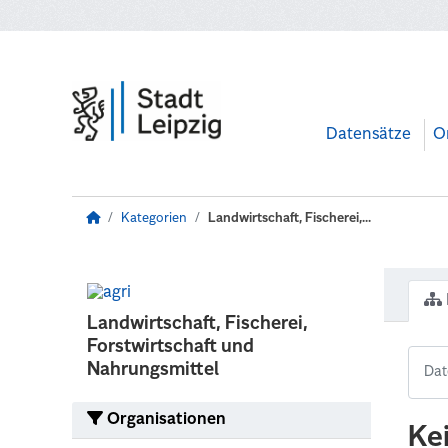
Zum Hauptinhalt wechseln
Datensätze
O
Kategorien
Landwirtschaft, Fischerei,...
Landwirtschaft, Fischerei,
Forstwirtschaft und
Nahrungsmittel
Organisationen
Ke