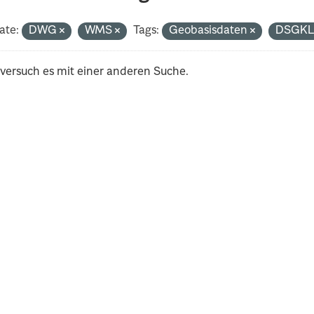
ate:
DWG
WMS
Tags:
Geobasisdaten
DSGK
 versuch es mit einer anderen Suche.