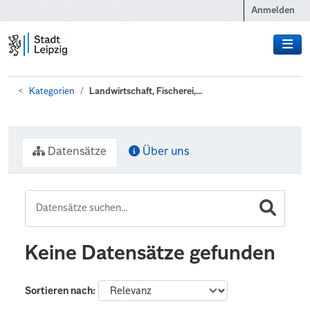
Zum Hauptinhalt wechseln
Anmelden
Kategorien
Landwirtschaft, Fischerei,...
Datensätze
Über uns
Keine Datensätze gefunden
Sortieren nach