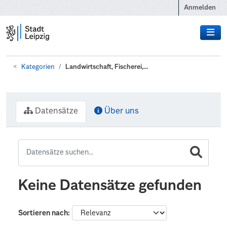
Zum Hauptinhalt wechseln
Anmelden
Kategorien
Landwirtschaft, Fischerei,...
Datensätze
Über uns
Keine Datensätze gefunden
Sortieren nach