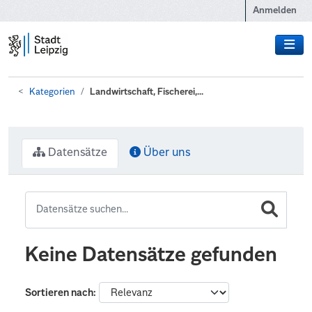
Zum Hauptinhalt wechseln
Anmelden
Kategorien
Landwirtschaft, Fischerei,...
Datensätze
Über uns
Keine Datensätze gefunden
Sortieren nach