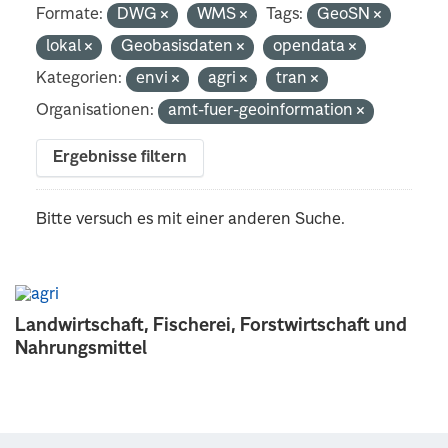
Formate:
DWG
WMS
Tags:
GeoSN
lokal
Geobasisdaten
opendata
Kategorien:
envi
agri
tran
Organisationen:
amt-fuer-geoinformation
Ergebnisse filtern
Bitte versuch es mit einer anderen Suche.
Landwirtschaft, Fischerei, Forstwirtschaft und
Nahrungsmittel