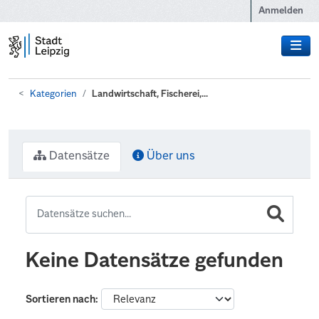
Zum Hauptinhalt wechseln
Anmelden
Kategorien
Landwirtschaft, Fischerei,...
Datensätze
Über uns
Keine Datensätze gefunden
Sortieren nach