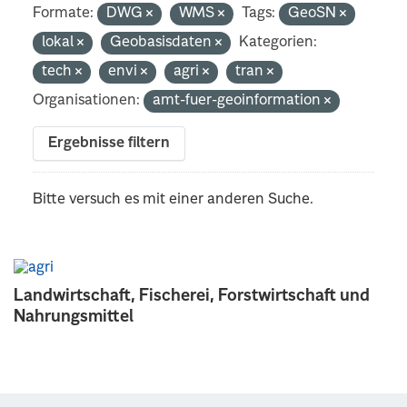
Formate:
DWG
WMS
Tags:
GeoSN
lokal
Geobasisdaten
Kategorien:
tech
envi
agri
tran
Organisationen:
amt-fuer-geoinformation
Ergebnisse filtern
Bitte versuch es mit einer anderen Suche.
Landwirtschaft, Fischerei, Forstwirtschaft und
Nahrungsmittel