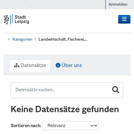
Zum Hauptinhalt wechseln
Anmelden
Kategorien
Landwirtschaft, Fischerei,...
Datensätze
Über uns
Keine Datensätze gefunden
Sortieren nach