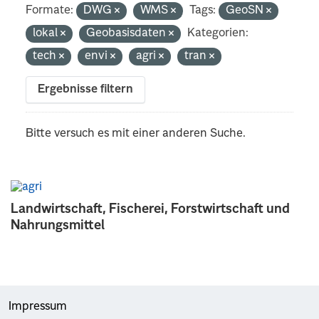
Formate:
DWG
WMS
Tags:
GeoSN
lokal
Geobasisdaten
Kategorien:
tech
envi
agri
tran
Ergebnisse filtern
Bitte versuch es mit einer anderen Suche.
Landwirtschaft, Fischerei, Forstwirtschaft und
Nahrungsmittel
Impressum