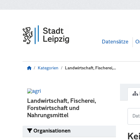
Zum Hauptinhalt wechseln
Datensätze
O
Kategorien
Landwirtschaft, Fischerei,...
Landwirtschaft, Fischerei,
Forstwirtschaft und
Nahrungsmittel
Organisationen
Ke