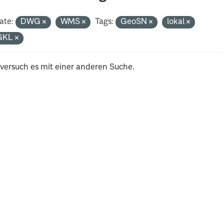
ate:
DWG
WMS
Tags:
GeoSN
lokal
GKL
 versuch es mit einer anderen Suche.