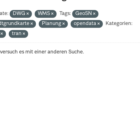
ate:
DWG
WMS
Tags:
GeoSN
dtgrundkarte
Planung
opendata
Kategorien:
i
tran
 versuch es mit einer anderen Suche.