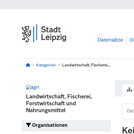
Zum Hauptinhalt wechseln
Datensätze
O
Kategorien
Landwirtschaft, Fischerei,...
Landwirtschaft, Fischerei,
Forstwirtschaft und
Nahrungsmittel
Organisationen
Ke