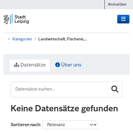
Zum Hauptinhalt wechseln
Anmelden
Kategorien
Landwirtschaft, Fischerei,...
Datensätze
Über uns
Keine Datensätze gefunden
Sortieren nach