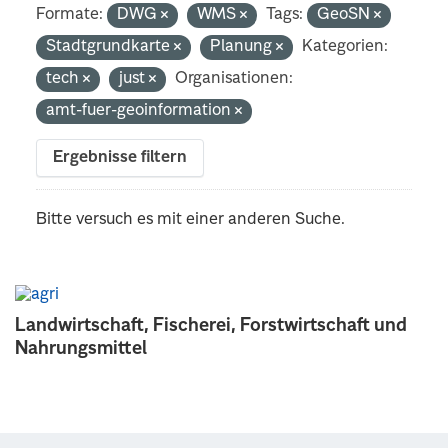
Formate:
DWG
WMS
Tags:
GeoSN
Stadtgrundkarte
Planung
Kategorien:
tech
just
Organisationen:
amt-fuer-geoinformation
Ergebnisse filtern
Bitte versuch es mit einer anderen Suche.
Landwirtschaft, Fischerei, Forstwirtschaft und
Nahrungsmittel