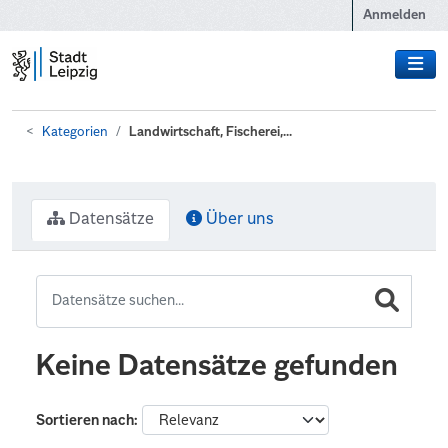
Zum Hauptinhalt wechseln
Anmelden
Kategorien
Landwirtschaft, Fischerei,...
Datensätze
Über uns
Keine Datensätze gefunden
Sortieren nach