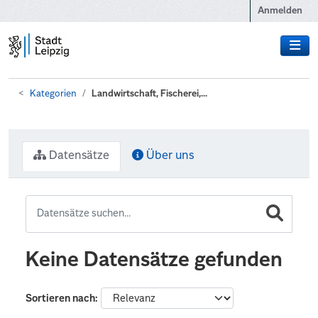
Zum Hauptinhalt wechseln
Anmelden
Kategorien
Landwirtschaft, Fischerei,...
Datensätze
Über uns
Keine Datensätze gefunden
Sortieren nach