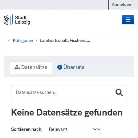
Zum Hauptinhalt wechseln
Anmelden
Kategorien
Landwirtschaft, Fischerei,...
Datensätze
Über uns
Keine Datensätze gefunden
Sortieren nach