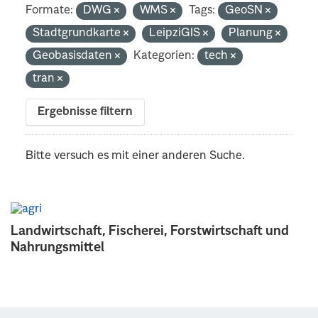
Formate:
DWG
WMS
Tags:
GeoSN
Stadtgrundkarte
LeipziGIS
Planung
Geobasisdaten
Kategorien:
tech
tran
Ergebnisse filtern
Bitte versuch es mit einer anderen Suche.
Landwirtschaft, Fischerei, Forstwirtschaft und
Nahrungsmittel