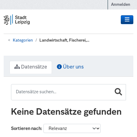
Zum Hauptinhalt wechseln
Anmelden
Kategorien
Landwirtschaft, Fischerei,...
Datensätze
Über uns
Keine Datensätze gefunden
Sortieren nach