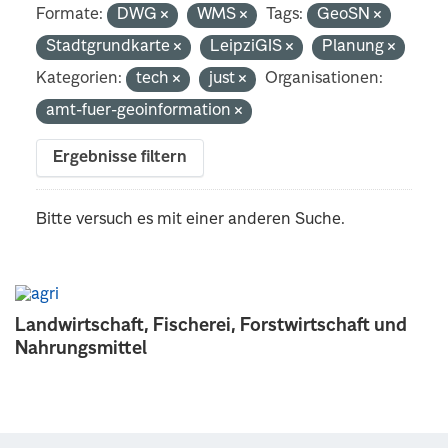
Formate:
DWG
WMS
Tags:
GeoSN
Stadtgrundkarte
LeipziGIS
Planung
Kategorien:
tech
just
Organisationen:
amt-fuer-geoinformation
Ergebnisse filtern
Bitte versuch es mit einer anderen Suche.
Landwirtschaft, Fischerei, Forstwirtschaft und
Nahrungsmittel