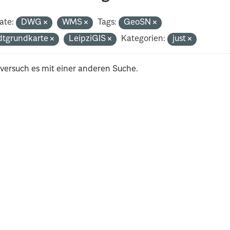
ate:
DWG
WMS
Tags:
GeoSN
dtgrundkarte
LeipziGIS
Kategorien:
just
 versuch es mit einer anderen Suche.