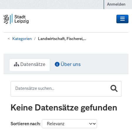
Zum Hauptinhalt wechseln
Anmelden
Kategorien
Landwirtschaft, Fischerei,...
Datensätze
Über uns
Keine Datensätze gefunden
Sortieren nach