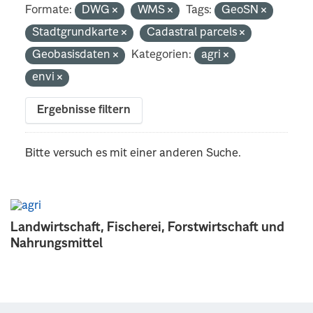
Formate:
DWG
WMS
Tags:
GeoSN
Stadtgrundkarte
Cadastral parcels
Geobasisdaten
Kategorien:
agri
envi
Ergebnisse filtern
Bitte versuch es mit einer anderen Suche.
Landwirtschaft, Fischerei, Forstwirtschaft und
Nahrungsmittel