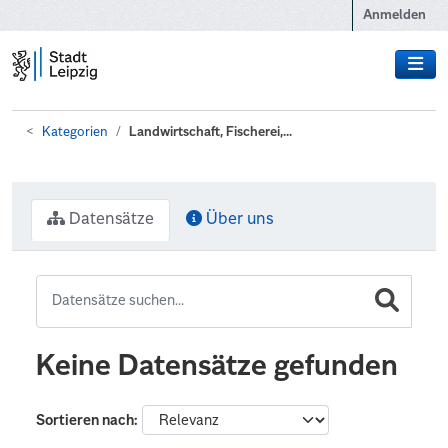
Zum Hauptinhalt wechseln
Anmelden
Kategorien
Landwirtschaft, Fischerei,...
Datensätze
Über uns
Keine Datensätze gefunden
Sortieren nach