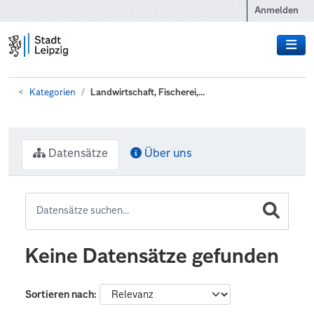
Zum Hauptinhalt wechseln
Anmelden
Kategorien
Landwirtschaft, Fischerei,...
Datensätze
Über uns
Keine Datensätze gefunden
Sortieren nach