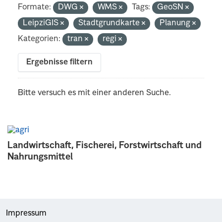
Formate:
DWG
WMS
Tags:
GeoSN
LeipziGIS
Stadtgrundkarte
Planung
Kategorien:
tran
regi
Ergebnisse filtern
Bitte versuch es mit einer anderen Suche.
Landwirtschaft, Fischerei, Forstwirtschaft und
Nahrungsmittel
Impressum