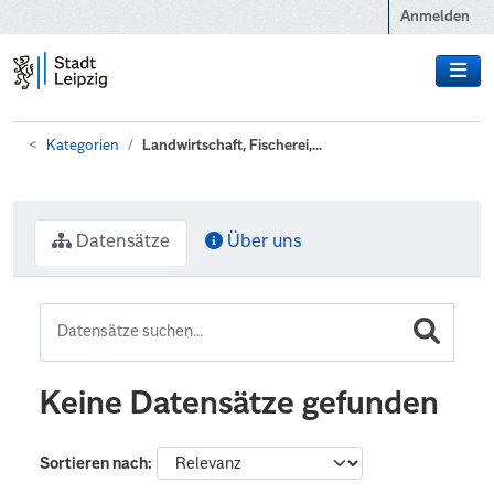
Zum Hauptinhalt wechseln
Anmelden
Kategorien
Landwirtschaft, Fischerei,...
Datensätze
Über uns
Keine Datensätze gefunden
Sortieren nach