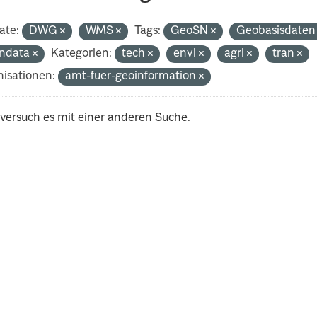
ate:
DWG
WMS
Tags:
GeoSN
Geobasisdate
ndata
Kategorien:
tech
envi
agri
tran
isationen:
amt-fuer-geoinformation
 versuch es mit einer anderen Suche.