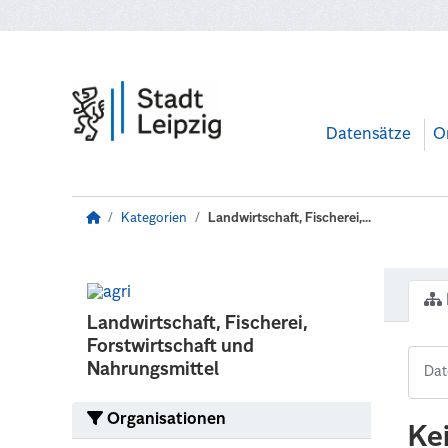
Zum Hauptinhalt wechseln
Datensätze
O
Kategorien
Landwirtschaft, Fischerei,...
Landwirtschaft, Fischerei,
Forstwirtschaft und
Nahrungsmittel
Organisationen
Ke