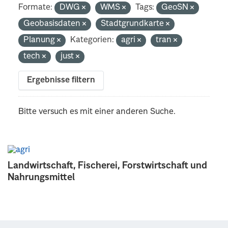
Formate:
DWG
WMS
Tags:
GeoSN
Geobasisdaten
Stadtgrundkarte
Planung
Kategorien:
agri
tran
tech
just
Ergebnisse filtern
Bitte versuch es mit einer anderen Suche.
Landwirtschaft, Fischerei, Forstwirtschaft und
Nahrungsmittel