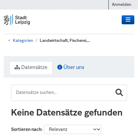
Zum Hauptinhalt wechseln
Anmelden
Kategorien
Landwirtschaft, Fischerei,...
Datensätze
Über uns
Keine Datensätze gefunden
Sortieren nach