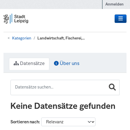
Zum Hauptinhalt wechseln
Anmelden
Kategorien
Landwirtschaft, Fischerei,...
Datensätze
Über uns
Keine Datensätze gefunden
Sortieren nach