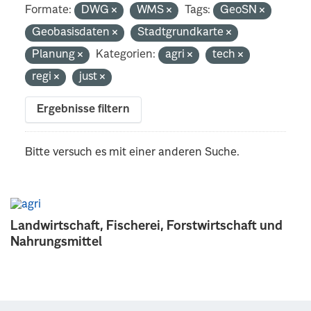
Formate:
DWG
WMS
Tags:
GeoSN
Geobasisdaten
Stadtgrundkarte
Planung
Kategorien:
agri
tech
regi
just
Ergebnisse filtern
Bitte versuch es mit einer anderen Suche.
Landwirtschaft, Fischerei, Forstwirtschaft und
Nahrungsmittel