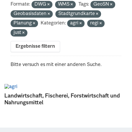
Formate:
DWG
WMS
Tags:
GeoSN
Geobasisdaten
Stadtgrundkarte
Planung
Kategorien:
agri
regi
just
Ergebnisse filtern
Bitte versuch es mit einer anderen Suche.
Landwirtschaft, Fischerei, Forstwirtschaft und
Nahrungsmittel