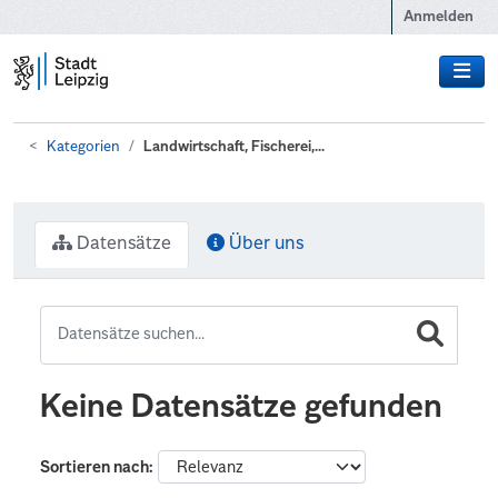
Zum Hauptinhalt wechseln
Anmelden
Kategorien
Landwirtschaft, Fischerei,...
Datensätze
Über uns
Keine Datensätze gefunden
Sortieren nach